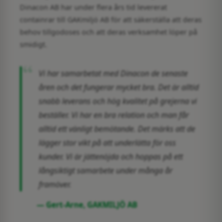
Dinacon AB har under flera års tid levererat
containrar till GAKmiljö AB för att säkerställa att deras
Liftdumpercontainer
behov tillgodoses och att deras verksamhet löper på
smidigt.
Liftdumperflak
Öppen liftdumpercontainer
Vi har samarbetat med Dinacon de senaste
åren och det fungerar mycket bra. Det är alltid
Täckt liftdumpercontainer
snabb leverans och hög kvalitet på grejerna vi
Lyftcontainer
beställer. Vi har en bra relation och man får
alltid ett vänligt bemötande. Det märks att de
lägger stor vikt på att underlätta för oss
kunder. Vi är jättenöjda och hoppas på ett
Sök efter produkter
långsiktigt samarbete under många år
framöver.
— Gert-Arne, GAKMILJÖ AB