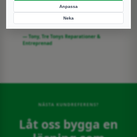
leveranstider och alla produkter håller hög
kvalitet. Vi kan varmt rekommendera Dinacon
som leverantör.
— Tony, Tre Tonys Reparationer &
Entreprenad
NÄSTA KUNDREFERENS?
Låt oss bygga en