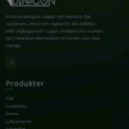
Dinacon designar, skapar och levererar flak,
containers, ramar och vagnar för alla tillfällen.
Med utgångspunkt i Lagan, Småland har vi sedan
2013 levererat med stolthet till kunder över hela
Sverige.
Produkter
Flak
Containers
Ramar
Lyftcontainer
Schaktflak