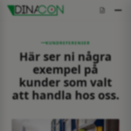
Öppen BM-Container
Täckt BM-Container
Djurvagnar
KUNDREFERENSER
Här ser ni några
Förrådscontainer
exempel på
Frontlastarcontainer
kunder som valt
att handla hos oss.
Kombicontainer
Lastväxlarflak
Allroundcontainer