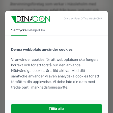
återvinningsföretag som verkar i Hässleholm med
omnejd, som hanterar avfall från bygg, industri och
landsbygd. De vänder sig främst till små och
medelstora företag men finns tillgängliga för alla
som behöver hjälp – oavsett om det är en
privatperson eller ett miljardbolag. Samarbetet med
Dinacon har pågått i snart fyra år och totalt har Tre
Tonys Reparationer & Entreprenad beställt en bra bit
över 100 containrar de senaste två åren.
Samarbetet med Dinacon fungerar väldigt bra.
Det jag gillar bäst är att Dinacon har kunskap
vad det handlar om eftersom de själva arbetat
i branschen och både kört och hanterat
containrar tidigare. De gör att de har koll på
allt det tekniska vilket underlättar för oss
beställare. Dinacon är bra på att hålla