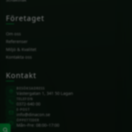
Företaget
Om oss
Referenser
Miljö & Kvalitet
Kontakta oss
Kontakt
BESÖKSADRESS
Västergatan 1, 341 50 Lagan
TELEFON
0372-640 00
E-POST
info@dinacon.se
ÖPPETTIDER
Mån–Fre: 08:00–17:00